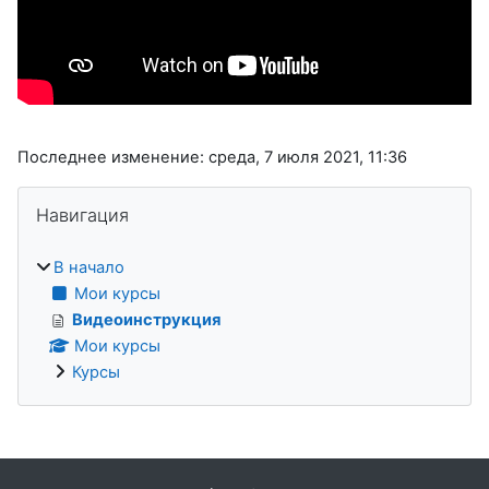
Последнее изменение: среда, 7 июля 2021, 11:36
Блоки
Пропустить Навигация
Навигация
В начало
Мои курсы
Видеоинструкция
Мои курсы
Курсы
Дополнительные блоки